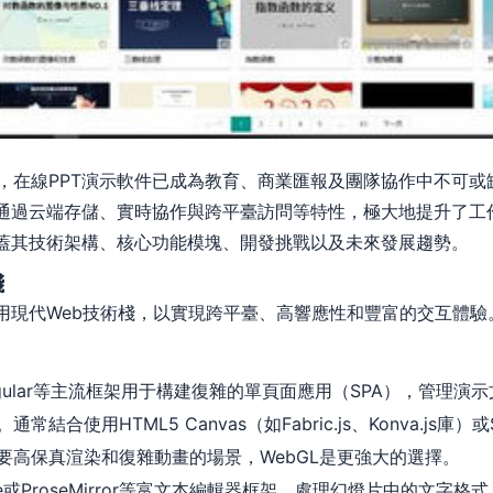
，在線PPT演示軟件已成為教育、商業匯報及團隊協作中不可或
更通過云端存儲、實時協作與跨平臺訪問等特性，極大地提升了工
涵蓋其技術架構、核心功能模塊、開發挑戰以及未來發展趨勢。
棧
采用現代Web技術棧，以實現跨平臺、高響應性和豐富的交互體驗
s或Angular等主流框架用于構建復雜的單頁面應用（SPA），管理
常結合使用HTML5 Canvas（如Fabric.js、Konva.j
要高保真渲染和復雜動畫的場景，WebGL是更強大的選擇。
late或ProseMirror等富文本編輯器框架，處理幻燈片中的文