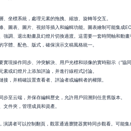
層、坐標系統，處理元素的拖拽、縮放、旋轉等交互。
、圖表、圖片、視頻等插入和編輯功能。圖表繪制可能集成EChart
、強調、退出動畫及幻燈片切換過渡。這需要一套時間軸和動畫
的字體、配色、版式，確保演示文稿風格統一。
要實現操作同步、沖突解決、用戶光標和頭像的實時顯示（“協同
元素或幻燈片上添加評論，并進行線程式討論。
鏈接，并精確設置查看者、評論者或編輯者的權限。
同步至云端，并保存編輯歷史，允許用戶回溯到任意舊版本。
、文件夾，管理成員和資產。
L，演講者可以控制翻頁，觀眾通過瀏覽器實時同步觀看。可能集