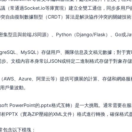
et協議（常通過Socket.io等庫實現）建立全雙工通信，同步多
沖突自由復制數據類型（CRDT）算法是解決協作沖突的關鍵技術
/O密集型且與前端JS同源）、Python（Django/Flask）、G
tgreSQL、MySQL）存儲用戶、團隊信息及文稿元數據；對
和同步。文檔內容本身常以JSON或特定二進制格式存儲于對象存儲
（AWS、Azure、阿里云等）提供可擴展的計算、存儲和網絡服務
應對用戶量波動。
ft PowerPoint的.pptx格式互轉）是一大挑戰。通常需要在服務
自主解析PPTX（實為ZIP壓縮的XML文件）格式進行轉換，確保格
通常包含以下模塊：