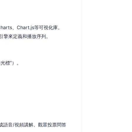
s、Chart.js等可視化庫。
引擎來定義和播放序列。
光標”）。
成語音/視頻講解、觀眾投票問答