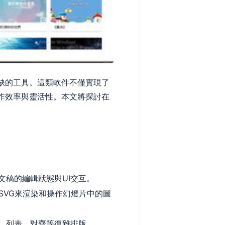
缺的工具。這類軟件不僅實現了
作效率與靈活性。本文將探討在
。
演示文稿的編輯狀態與UI交互。
s庫）或SVG來渲染和操作幻燈片中的圖
字格式、列表、對齊等復雜排版。