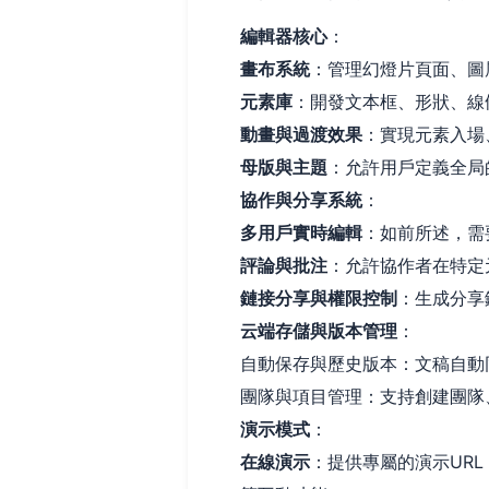
編輯器核心
：
畫布系統
：管理幻燈片頁面、圖
元素庫
：開發文本框、形狀、線條
動畫與過渡效果
：實現元素入場
母版與主題
：允許用戶定義全局
協作與分享系統
：
多用戶實時編輯
：如前所述，需
評論與批注
：允許協作者在特定
鏈接分享與權限控制
：生成分享
云端存儲與版本管理
：
自動保存與歷史版本：文稿自動
團隊與項目管理：支持創建團隊
演示模式
：
在線演示
：提供專屬的演示UR