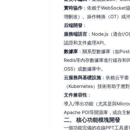
實時協作
：依賴于WebSock
增刪改）。操作轉換（OT）或
后端開發
：
服務端語言
：Node.js（適合I
認證和文件處理API。
數據庫
：關系型數據庫（如Pos
Redis等內存數據庫進行緩存
OSS）或數據庫中。
云服務與基礎設施
：依賴云平臺
（Kubernetes）技術有助于
文件兼容性
：
導入/導出功能（尤其是與Microso
Apache POI等開源庫，或
二、 核心功能模塊開發
一個功能完備的在線PPT工具