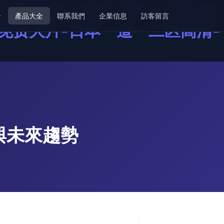
区三区成人电影-日本一品大道-
介
產品大全
聯系我們
企業信息
訪客留言
免费大片-日本一道一二区高清-
與未來趨勢