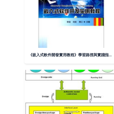
《嵌入式軟件開發實用教程》學習路徑與實踐指南——基于高等院校計算機系列教材的深度解讀