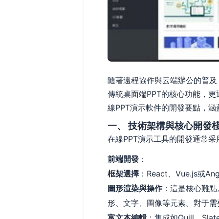
隨著遠程協作與云端辦公的普及
傳統桌面端PPT的核心功能，
線PPT演示軟件的開發要點，
一、 技術架構與核心開發
在線PPT演示工具的開發通常
前端開發
：
框架選擇
：React、Vue.j
圖形渲染與操作
：這是核心難點。通
形、文字、圖像等元素。對于需
富文本編輯
：集成如Quill、S