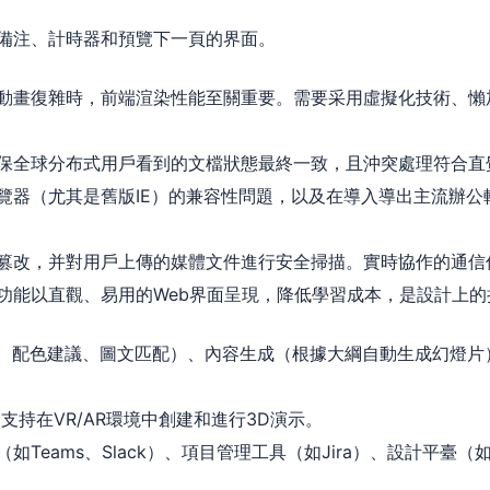
備注、計時器和預覽下一頁的界面。
動畫復雜時，前端渲染性能至關重要。需要采用虛擬化技術、懶
保全球分布式用戶看到的文檔狀態最終一致，且沖突處理符合直
覽器（尤其是舊版IE）的兼容性問題，以及在導入導出主流辦公
篡改，并對用戶上傳的媒體文件進行安全掃描。實時協作的通信
功能以直觀、易用的Web界面呈現，降低學習成本，是設計上的
版、配色建議、圖文匹配）、內容生成（根據大綱自動生成幻燈片
，支持在VR/AR環境中創建和進行3D演示。
如Teams、Slack）、項目管理工具（如Jira）、設計平臺（